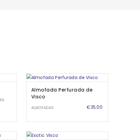
Almofada Perfurada de
Visco
AS
€
35.00
ALMOFADAS
38
gh