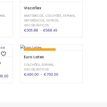
Viscoflex
,
,
,
,
UMA
ANATÓMICOS
COLCHÕES
ESPUMA
,
,
ORTOPÉDICOS
OUTROS
VISCOELÁSTICOS
Price
€
305.88
–
€
568.45
range:
0
€305.88
h
through
27%
DE DESCONTO
5
€568.45
Euro Latex
e
,
,
COLCHÕES
ESPUMA
VISCOELÁSTICOS
Price
€
460.00
–
€
700.00
35.00
range:
€460.00
through
€700.00